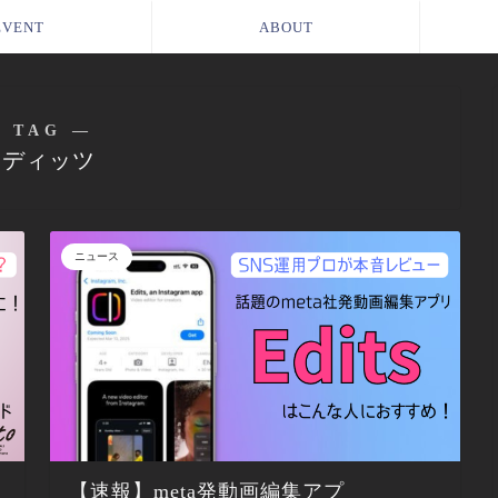
EVENT
ABOUT
 TAG ―
エディッツ
ニュース
【速報】meta発動画編集アプ