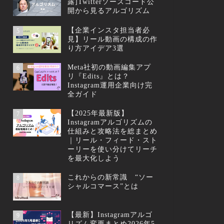
露]Twitterソースコード公
開から見るアルゴリズム
【企業インスタ担当者必
5
見】リール動画の構成の作
り方アイデア3選
Meta社初の動画編集アプ
6
リ『Edits』とは？
Instagram運用企業向け完
全ガイド
【2025年最新版】
7
Instagramアルゴリズムの
仕組みと攻略法を総まとめ
｜リール・フィード・スト
ーリーを使い分けてリーチ
を最大化しよう
これからの新常識 “ソー
8
シャルコマース”とは
【最新】Instagramアルゴ
9
リズム変更まとめ2026年5