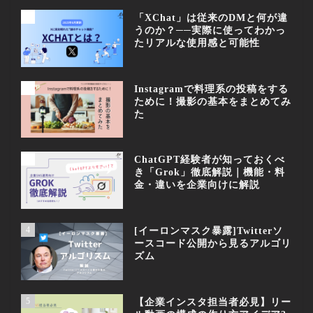
1
「XChat」は従来のDMと何が違
うのか？──実際に使ってわかっ
たリアルな使用感と可能性
2
Instagramで料理系の投稿をする
ために！撮影の基本をまとめてみ
た
3
ChatGPT経験者が知っておくべ
き「Grok」徹底解説｜機能・料
金・違いを企業向けに解説
4
[イーロンマスク暴露]Twitterソ
ースコード公開から見るアルゴリ
ズム
5
【企業インスタ担当者必見】リー