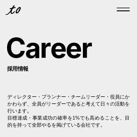
WE DO
C
a
r
e
e
r
SERVICE
CASE
採
用
情
報
CAREER
COMPANY
ディレクター・プランナー・チームリーダー・役員にか
かわらず、全員がリーダーであると考えて日々の活動を
MEMBER
行います。
目標達成・事業成功の確率を1%でも高めることを、目
CONTACT
的を持って全部やるを掲げている会社です。